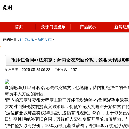
首页
关于门徒娱乐
产品展示
新闻动
你的位置：
门徒娱乐
>
新闻动态
>
拒拜仁合同👀法尔克：萨内女友想回伦敦，这很大程度影
发布日期：2025-05-25 06:22 点击次数：157
直播吧05月17日讯 名记法尔克撰文，他透露，萨内拒绝拜仁的
球员本人方面的原因。
“萨内的态度转变很大程度上源于其伴侣坎迪丝-布鲁克渴望重返
女友对回归伦敦的提议兴致浓厚，促使经纪人扎哈维开始探索在伦
“这位前曼城球星将获得哪些机遇仍有待观察。然而，由于球员已
日过期且拒绝签署旧合同，其经纪人需在夏窗开启前加倍努力。”
“拜仁坚持原有报价，1000万欧元基础薪资，外加500万欧元浮